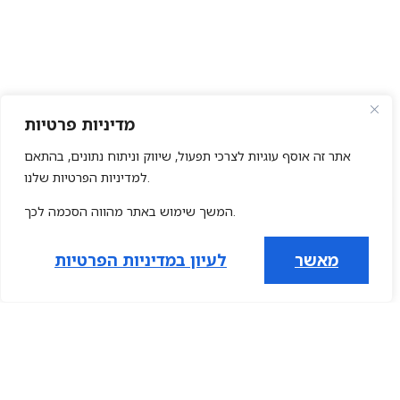
מדיניות פרטיות
אתר זה אוסף עוגיות לצרכי תפעול, שיווק וניתוח נתונים, בהתאם
למדיניות הפרטיות שלנו.
1
Open chat
Contact information
המשך שימוש באתר מהווה הסכמה לכך.
077-363-3454
להזמנות התקשרו
מאשר
לעיון במדיניות הפרטיות
Office@hagafen1884.com
Ha-Meyasdim St. 68 Zikhron Ya'akov
Quick navigation